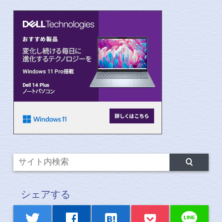
シェアする
line
twitter
facebook
hatenabookmark