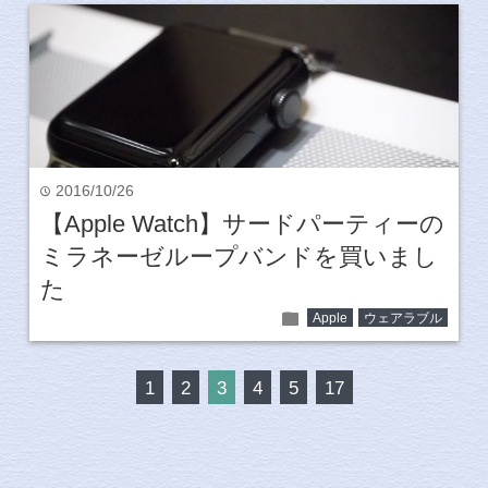
2016/10/26
time
【Apple Watch】サードパーティーの
ミラネーゼループバンドを買いまし
た
folder
Apple
ウェアラブル
1
2
3
4
5
17