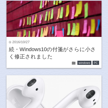
2016/10/27
time
続・Windows10の付箋がさらに小さ
く修正されました
folder
windows
PC