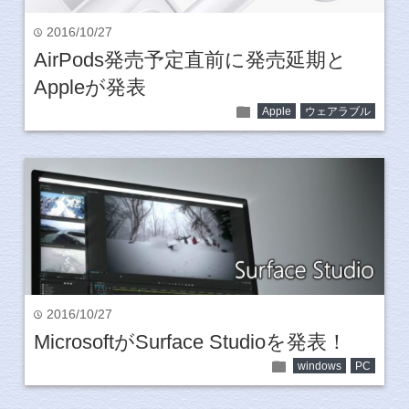
2016/10/27
time
AirPods発売予定直前に発売延期と
Appleが発表
folder
Apple
ウェアラブル
2016/10/27
time
MicrosoftがSurface Studioを発表！
folder
windows
PC