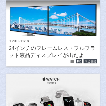
2016/11/18
time
24インチのフレームレス・フルフラ
ット液晶ディスプレイが出たよ
folder
PC
周辺機器