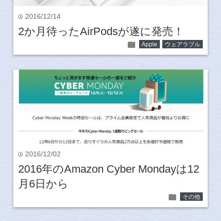
2016/12/14
time
2か月待ったAirPodsが遂に発売！
folder
Apple
ウェアラブル
2016/12/02
time
2016年のAmazon Cyber Mondayは12
月6日から
folder
その他