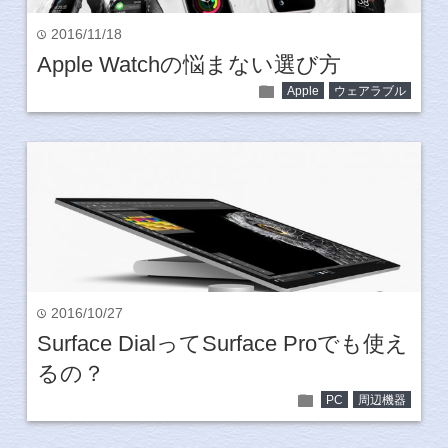
2016/11/18
time
Apple Watchの悩まない選び方
folder
Apple
ウェアラブル
2016/10/27
time
Surface DialってSurface Proでも使え
るの？
folder
PC
周辺機器