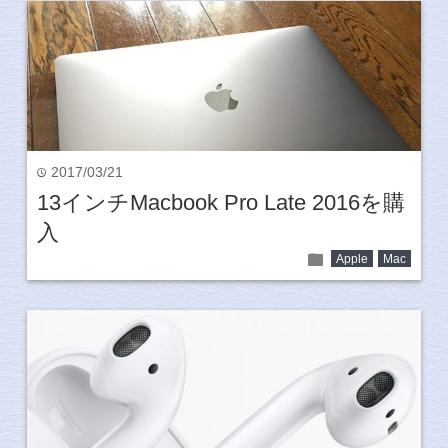
2017/03/21
time
13インチMacbook Pro Late 2016を購
入
folder
Apple
Mac