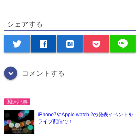
シェアする
line
twitter
facebook
hatenabookmark
コメントする
down
関連記事
iPhone7やApple watch 2の発表イベントを
ライブ配信で！