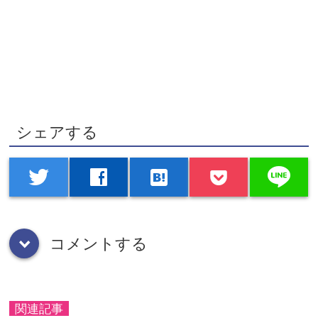
シェアする
line
twitter
facebook
hatenabookmark
コメントする
down
関連記事