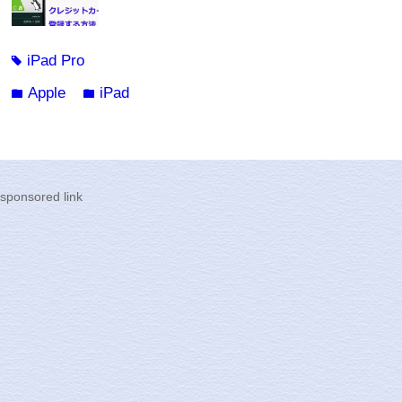
iPad Pro
tag
Apple
iPad
folder
folder
sponsored link