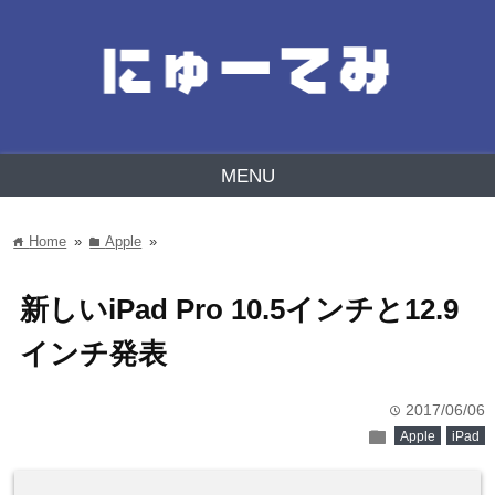
MENU
Home
»
Apple
»
home
folder
新しいiPad Pro 10.5インチと12.9
インチ発表
2017/06/06
time
folder
Apple
iPad