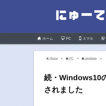
ホーム
PC
スマホ
Home
»
PC
»
windows
»
home
folder
folder
続・Windows
されました