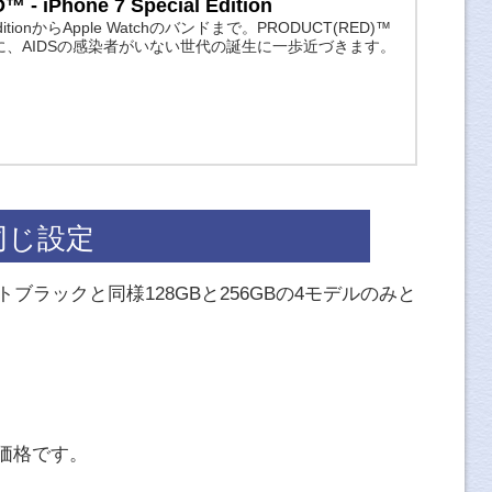
- iPhone 7 Special Edition
l EditionからApple Watchのバンドまで。PRODUCT(RED)™
、AIDSの感染者がいない世代の誕生に一歩近づきます。
同じ設定
ットブラックと同様128GBと256GBの4モデルのみと
。
税抜価格です。