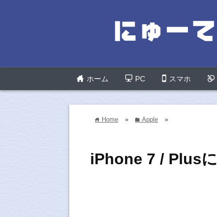
ホーム
PC
スマホ
Home
»
Apple
»
home
folder
iPhone 7 / P