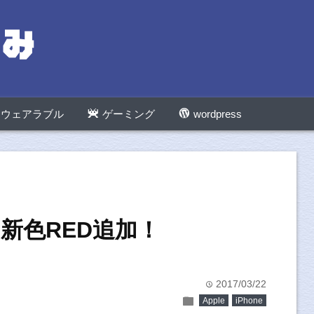
ウェアラブル
ゲーミング
wordpress
lusに新色RED追加！
2017/03/22
time
folder
Apple
iPhone