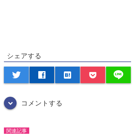
シェアする
line
twitter
facebook
hatenabookmark
コメントする
down
関連記事