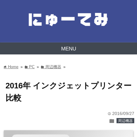
MENU
Home
»
PC
»
周辺機器
»
home
folder
folder
2016年 インクジェットプリンター
比較
2016/09/27
time
folder
周辺機器