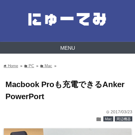
MENU
Home
»
PC
»
Mac
»
home
folder
folder
Macbook Proも充電できるAnker
PowerPort
2017/03/23
time
folder
Mac
周辺機器