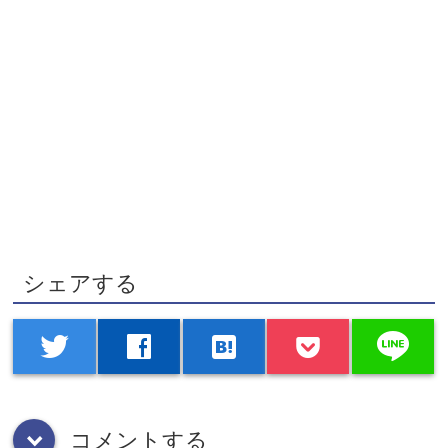
シェアする
line
twitter
facebook
hatenabookmark
コメントする
down