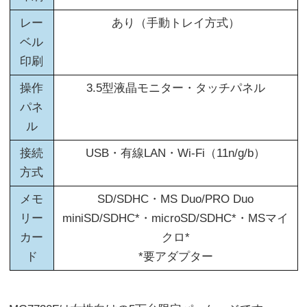
レー
あり（手動トレイ方式）
ベル
印刷
操作
3.5型液晶モニター・タッチパネル
パネ
ル
接続
USB・有線LAN・Wi-Fi（11n/g/b）
方式
メモ
SD/SDHC・MS Duo/PRO Duo
リー
miniSD/SDHC*・microSD/SDHC*・MSマイ
カー
クロ*
ド
*要アダプター