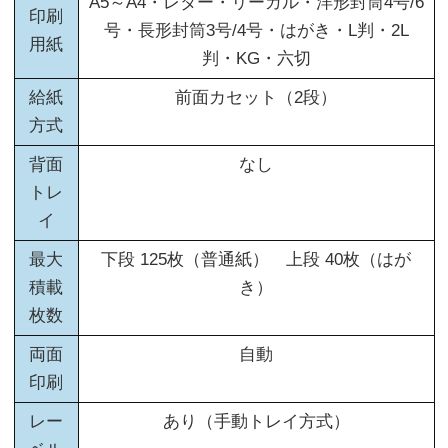
A5～A4・レター・リーガル・洋形封筒4号/6
印刷
号・長形封筒3号/4号・はがき・L判・2L
用紙
判・KG・六切
給紙
前面カセット（2段）
方式
背面
なし
トレ
イ
最大
下段 125枚（普通紙） 上段 40枚（はが
積載
き）
枚数
両面
自動
印刷
レー
あり（手動トレイ方式）