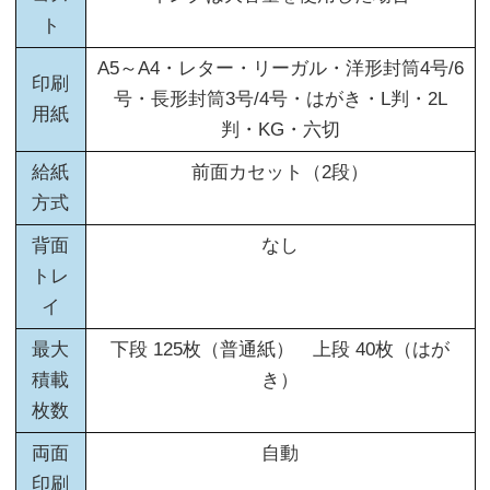
ト
A5～A4・レター・リーガル・洋形封筒4号/6
印刷
号・長形封筒3号/4号・はがき・L判・2L
用紙
判・KG・六切
給紙
前面カセット（2段）
方式
背面
なし
トレ
イ
最大
下段 125枚（普通紙） 上段 40枚（はが
積載
き）
枚数
両面
自動
印刷