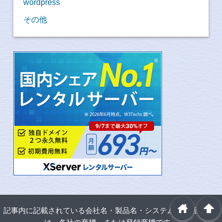
wordpress
その他
home
arrowup
記事内に記載されている会社名・製品名・システム名・画像など