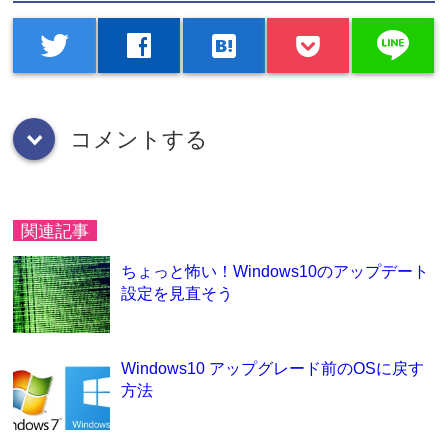
line
twitter
facebook
hatenabookmark
コメントする
down
関連記事
ちょっと怖い！Windows10のアップデート
設定を見直そう
Windows10 アップグレード前のOSに戻す
方法