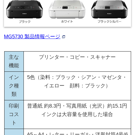
MG5730 製品情報ページ
主な
プリンター・コピー・スキャナー
機能
イン
5色（染料：ブラック・シアン・マゼンタ・
ク種
イエロー 顔料：ブラック）
類
印刷
普通紙 約8.3円・写真用紙（光沢）約15.1円
コス
インクは大容量を使用した場合
ト
A5～A4・レター・リーガル・洋形封筒4号/6