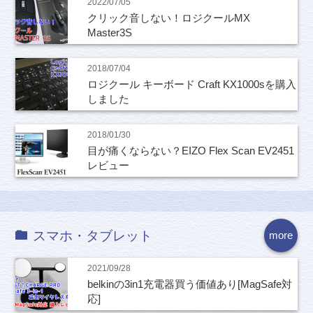
2022/07/05
クリック音しない！ロジクールMX
Master3S
2018/07/04
ロジクール キーボード Craft KX1000sを購入
しました
2018/01/30
目が痛くならない？EIZO Flex Scan EV2451
レビュー
スマホ・タブレット
more
2021/09/28
belkinの3in1充電器買う価値あり[MagSafe対
応]