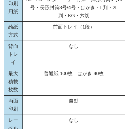
印刷
号・長形封筒3号/4号・はがき・L判・2L
用紙
判・KG・六切
給紙
前面トレイ（1段）
方式
背面
なし
トレ
イ
最大
普通紙 100枚 はがき 40枚
積載
枚数
両面
自動
印刷
レー
なし
ベル