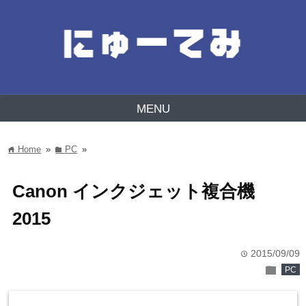
MENU
Home
»
PC
»
home
folder
Canon インクジェット複合機
2015
2015/09/09
time
folder
PC