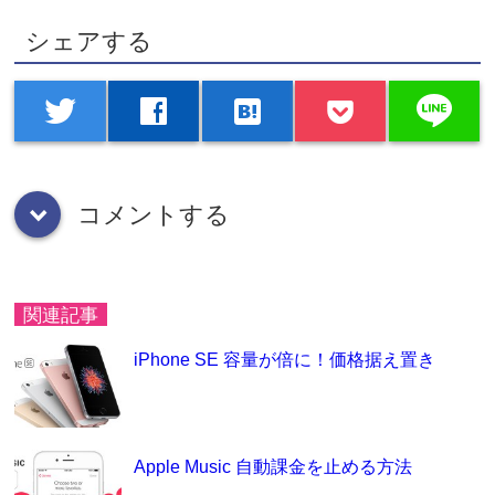
シェアする
line
twitter
facebook
hatenabookmark
コメントする
down
関連記事
iPhone SE 容量が倍に！価格据え置き
Apple Music 自動課金を止める方法