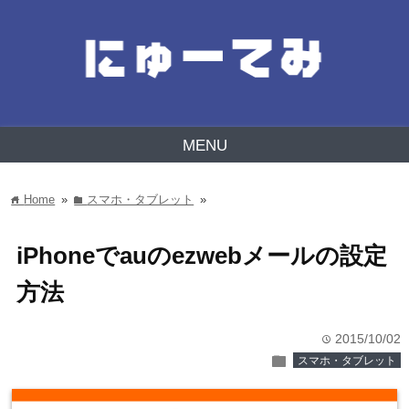
MENU
Home
»
スマホ・タブレット
»
home
folder
iPhoneでauのezwebメールの設定
方法
2015/10/02
time
folder
スマホ・タブレット