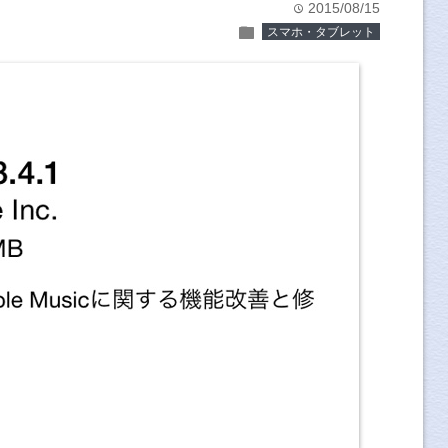
2015/08/15
time
folder
スマホ・タブレット