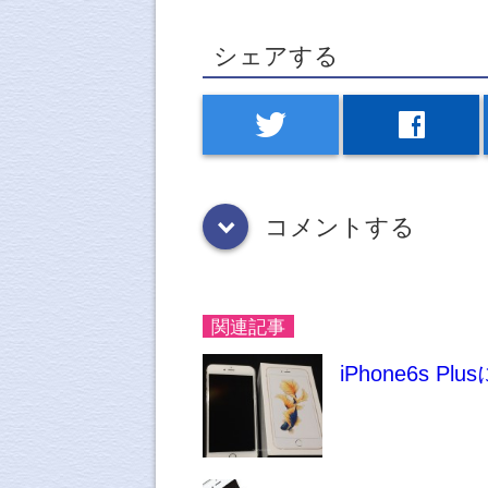
シェアする
twitter
facebook
コメントする
down
関連記事
iPhone6s 