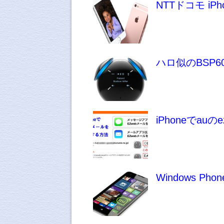
NTTドコモ i
ハロ似のBSP60に
iPhoneでau
Windows Ph