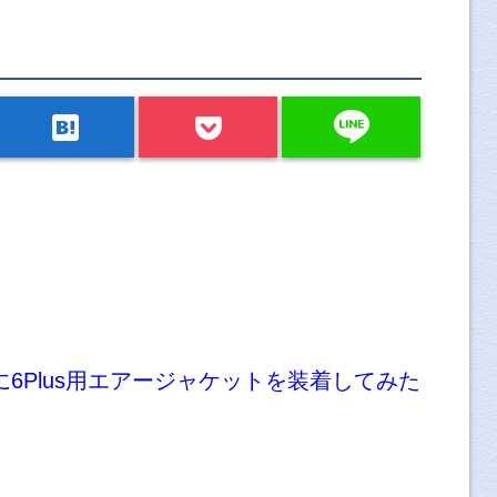
line
hatenabookmark
Plusに6Plus用エアージャケットを装着してみた