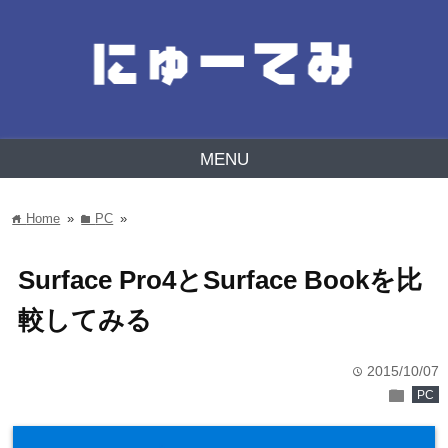
MENU
Home
»
PC
»
home
folder
Surface Pro4とSurface Bookを比
較してみる
2015/10/07
time
folder
PC