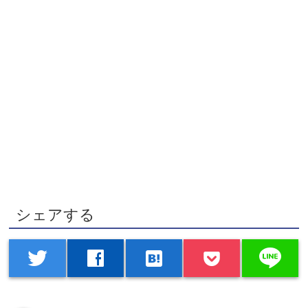
シェアする
line
twitter
facebook
hatenabookmark