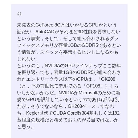
未発表のGeForce 8GとはいかなるGPUかという
話だが，AutoCADがそれほど3D性能を要求しない
という事実，そして，そして組み合わされるグラ
フィックスメモリが容量1GBのGDDR5であるとい
う情報が，スペックを妄想するヒントになるかも
しれない。
というのも，NVIDIAのGPUラインナップここ数年
を振り返っても，容量1GBのGDDR5が組み合わさ
れたエントリークラス以下のGPUは，「GK208」
（と，その前世代モデルである「GF108」）くら
いしかないからだ。NVIDIAがMicrosoftのために新
規でGPUを設計しているというのであれば話は別
だが，そうでないなら，GK208ベース，すなわ
ち，Kepler世代でCUDA Core数384基もしくは192
基程度の規模だと考えておくのが妥当ではないか
と思う。