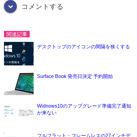
コメントする
down
関連記事
デスクトップのアイコンの間隔を狭くする
Surface Book 発売日決定 予約開始
Widnows10のアップグレード準備完了通知
が来ない
フルフラット・フレームレスの27インチデ