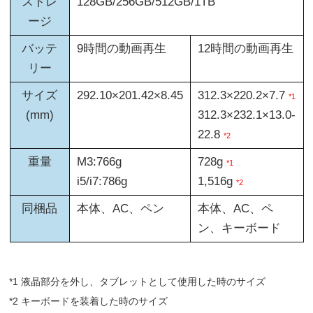
ストレ
128GB/256GB/512GB/1TB
ージ
バッテ
9時間の動画再生
12時間の動画再生
リー
サイズ
292.10×201.42×8.45
312.3×220.2×7.7
*1
(mm)
312.3×232.1×13.0-
22.8
*2
重量
M3:766g
728g
*1
i5/i7:786g
1,516g
*2
同梱品
本体、AC、ペン
本体、AC、ペ
ン、キーボード
*1 液晶部分を外し、タブレットとして使用した時のサイズ
*2 キーボードを装着した時のサイズ