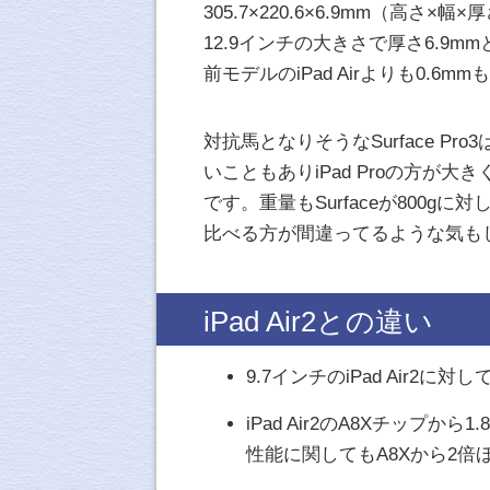
305.7×220.6×6.9mm（高さ×
12.9インチの大きさで厚さ6.9
前モデルのiPad Airよりも0.6m
対抗馬となりそうなSurface Pro
いこともありiPad Proの方が大
です。重量もSurfaceが800gに
比べる方が間違ってるような気も
iPad Air2との違い
9.7インチのiPad Air2に対して
iPad Air2のA8Xチップ
性能に関してもA8Xから2倍