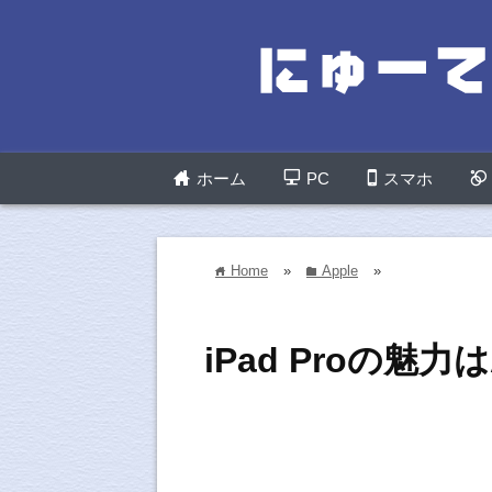
ホーム
PC
スマホ
Home
»
Apple
»
home
folder
iPad Proの魅力はA