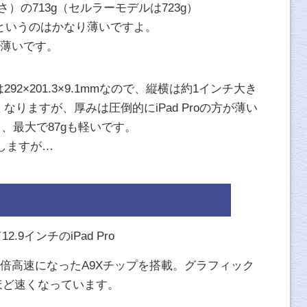
幅×厚さ）の713g（セルラーモデルは723g）
mmというのはかなり薄いですよ。
mも薄いです。
3は292×201.3×9.1mmなので、縦横は約1インチ大き
きくなりますが、厚みは圧倒的にiPad Proの方が薄い
対し、最大で87gも軽いです。
しますが…
12.9インチのiPad Pro
から1.8倍高速になったA9Xチップを搭載。グラフィック
ほど速くなっています。