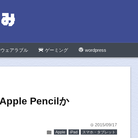
ウェアラブル
ゲーミング
wordpress
pple Pencilか
2015/09/17
time
folder
Apple
iPad
スマホ・タブレット