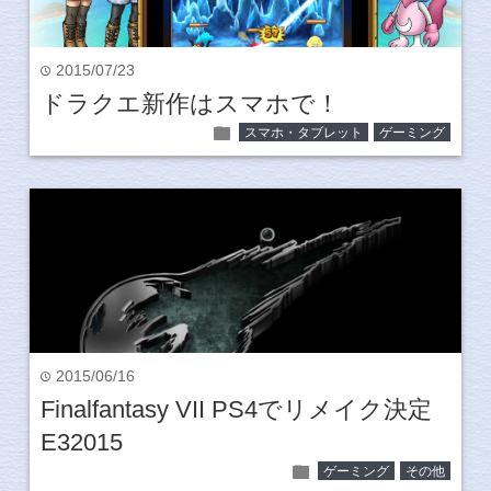
2015/07/23
time
ドラクエ新作はスマホで！
folder
スマホ・タブレット
ゲーミング
2015/06/16
time
Finalfantasy VII PS4でリメイク決定
E32015
folder
ゲーミング
その他