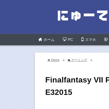
ホーム
PC
スマホ
Home
»
ゲーミング
»
home
folder
Finalfantasy 
E32015