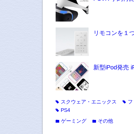
リモコンを１つ
新型iPod発売 i
スクウェア・エニックス
フ
tag
tag
PS4
tag
ゲーミング
その他
folder
folder