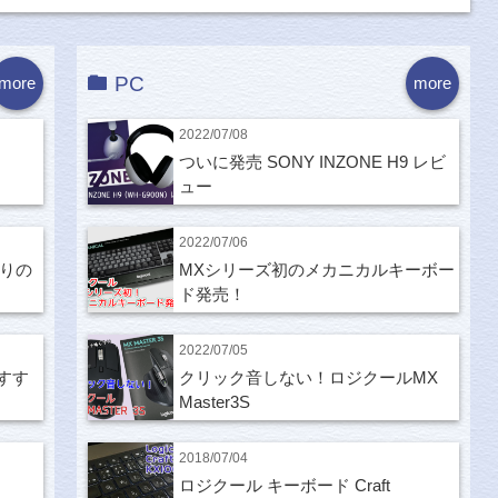
PC
more
more
2022/07/08
ついに発売 SONY INZONE H9 レビ
ュー
2022/07/06
ぶりの
MXシリーズ初のメカニカルキーボー
ド発売！
2022/07/05
すす
クリック音しない！ロジクールMX
Master3S
2018/07/04
ロジクール キーボード Craft