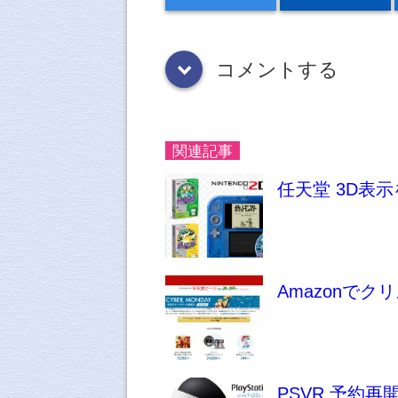
コメントする
down
関連記事
任天堂 3D表
Amazonで
PSVR 予約再