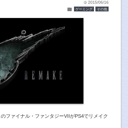
2015/06/16
time
folder
ゲーミング
その他
スのファイナル・ファンタジーVIIがPS4でリメイク