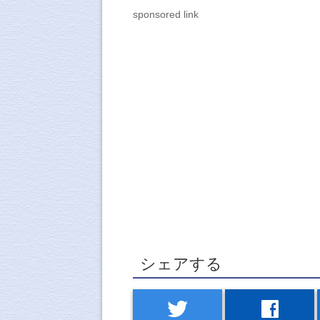
sponsored link
シェアする
twitter
facebook