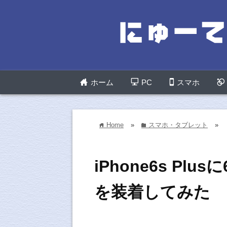
ホーム
PC
スマホ
Home
»
スマホ・タブレット
»
home
folder
iPhone6s Pl
を装着してみた