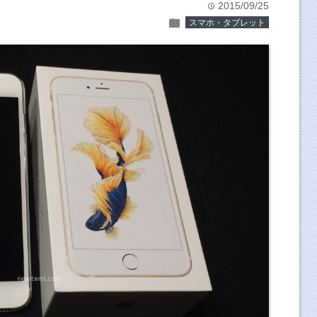
2015/09/25
time
folder
スマホ・タブレット