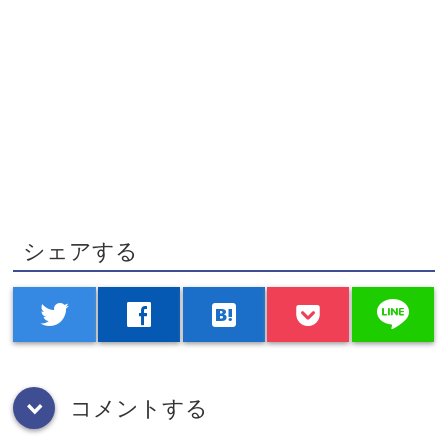
シェアする
line
twitter
facebook
hatenabookmark
コメントする
down