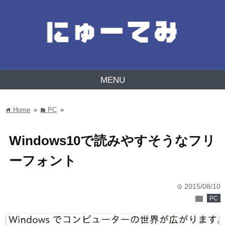
MENU
Home
»
PC
»
home
folder
Windows10で読みやすそうなフリ
ーフォント
2015/08/10
time
folder
PC