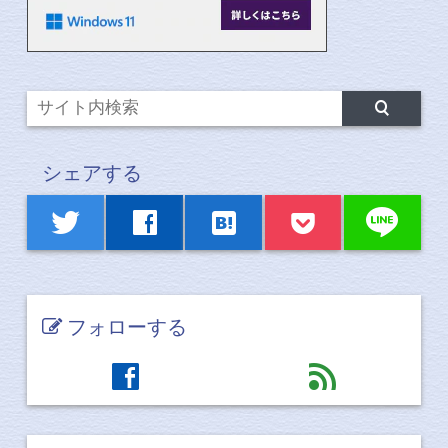
シェアする
line
twitter
facebook
hatenabookmark
フォローする
facebook
feed