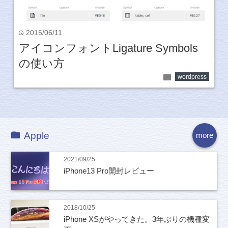
2015/06/11
time
アイコンフォントLigature Symbols
の使い方
folder
wordpress
Apple
more
2021/09/25
iPhone13 Pro開封レビュー
2018/10/25
iPhone XSがやってきた。3年ぶりの機種変